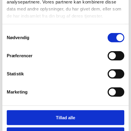
analysepartnere. Vores partnere kan kombinere disse
Tilbage på efterskolen føles det hele hjemligt
data med andre oplysninger, du har givet dem, eller som
efter en tur ud i naturen, og så har du allerede
de har indsamlet fra din brug af deres tjenester.
overvundet den første udfordring.
Samtykkevalg
Nødvendig
læs mere.
Præferencer
selvtillid.
Statistik
gymnastik-
Marketing
opvisninger
Tillad alle
Fra starten af skoleåret vil du blive