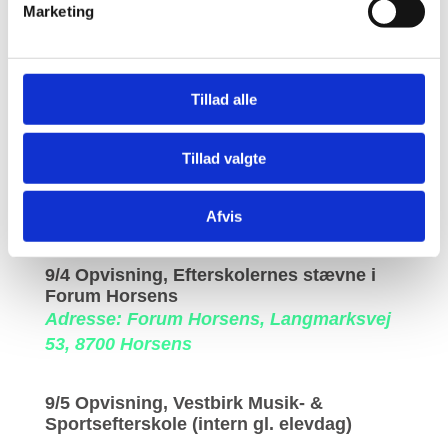
Marketing
28/3 Opvisning kl. 14.50, Hou
Gymnastikforening
Adresse: Hou Hallen, Skolegade 65, 8300
Odder
Tillad alle
29/3 Opvisning kl. 10.15, Silkeborg
Tillad valgte
Gymnastikforening
Adresse: Silkeborg hallerne, Ansvej 114,
8600 Silkeborg
Afvis
9/4 Opvisning, Efterskolernes stævne i
Forum Horsens
Adresse: Forum Horsens, Langmarksvej
53, 8700 Horsens
9/5 Opvisning, Vestbirk Musik- &
Sportsefterskole (intern gl. elevdag)