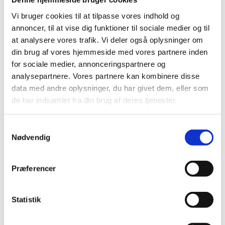
6240 Løgumkloster
Vi bruger cookies til at tilpasse vores indhold og
annoncer, til at vise dig funktioner til sociale medier og til
at analysere vores trafik. Vi deler også oplysninger om
22/3 Opvisning kl. 15.15, DGI
Sydøstjylland
din brug af vores hjemmeside med vores partnere inden
Adresse: BGI Akademiet, Gramvej 3, 8783
for sociale medier, annonceringspartnere og
Hornsyld
analysepartnere. Vores partnere kan kombinere disse
data med andre oplysninger, du har givet dem, eller som
de har indsamlet fra din brug af deres tjenester.
28/3 Opvisning kl. 10.10, Aarhus
Gymnastikforening (AGF)
Samtykkevalg
Adresse: Vejlby-Risskov Hallen, Vejlby
Nødvendig
Centervej 51, 8240 Risskov
Præferencer
28/3 Opvisning ca. kl. 13.20, Beder-
Malling Idrætsforening
Adresse: Egelundhallen, Bredgade 5,
Statistik
8340 Malling