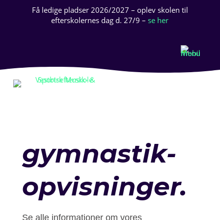
Få ledige pladser 2026/2027 – oplev skolen til
efterskolernes dag d. 27/9 –
se her
gymnastik-
opvisninger.
Se alle informationer om vores