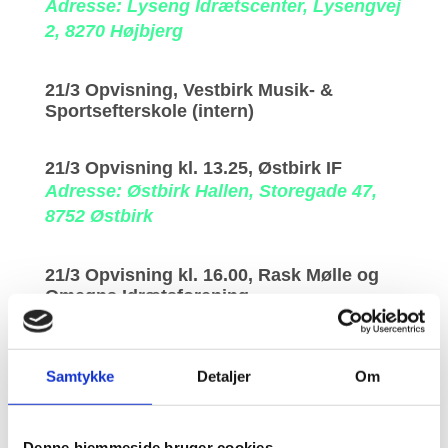
Adresse: Lyseng Idrætscenter, Lysengvej
2, 8270 Højbjerg
21/3 Opvisning, Vestbirk Musik- &
Sportsefterskole (intern)
21/3 Opvisning kl. 13.25, Østbirk IF
Adresse: Østbirk Hallen, Storegade 47,
8752 Østbirk
21/3 Opvisning kl. 16.00, Rask Mølle og
Omegns Idrætsforening
Adresse: Rask Mølle Hallerne,
Skolebakken 1, 8763 Rask Mølle
Samtykke
Detaljer
Om
22/3 Opvisning kl. 11.00, DGI
Sønderjylland Tønder Egnen
Adresse: Klosterhallerne, Idrætsvej 1,
Denne hjemmeside bruger cookies