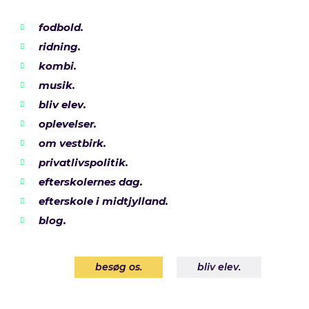
fodbold.

ridning.

kombi.

musik.

bliv elev.

oplevelser.

om vestbirk.

privatlivspolitik.

efterskolernes dag.

efterskole i midtjylland.

blog.

besøg os.
bliv elev.