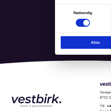
Samtykkevalg
Nødvendig
Afvis
vest
Søveje
8752 Ø
Tlf.:
+4