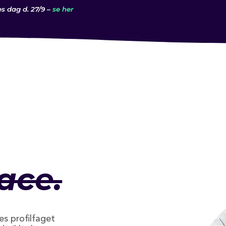
es dag d. 27/9 –
se her
ace.
s profilfaget