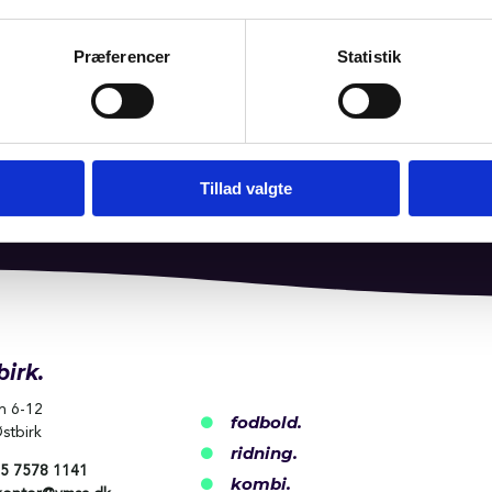
#voresvestbirk
Præferencer
Statistik
Tillad valgte
birk.
n 6-12
fodbold.

stbirk
ridning.

5 7578 1141
kombi.
