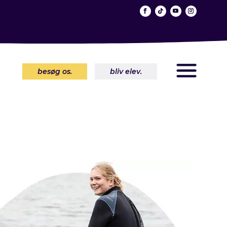
besøg os.
bliv elev.