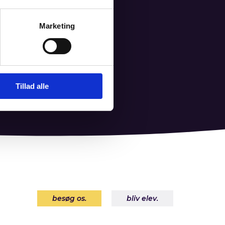
Marketing
Tillad alle
besøg os.
bliv elev.